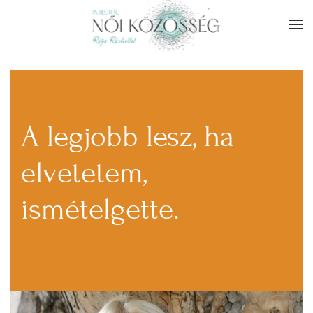
Skip to main content
A legjobb lesz, ha
elvetetem,
ismételgette.