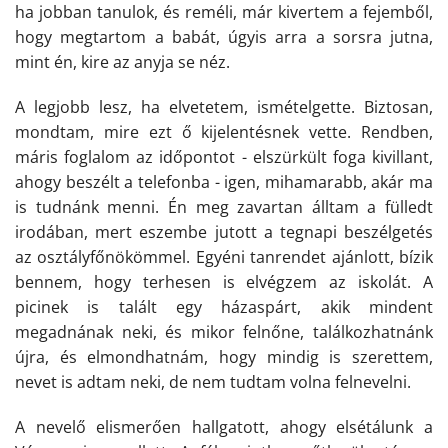
ha jobban tanulok, és reméli, már kivertem a fejemből,
hogy megtartom a babát, úgyis arra a sorsra jutna,
mint én, kire az anyja se néz.
A legjobb lesz, ha elvetetem, ismételgette. Biztosan,
mondtam, mire ezt ő kijelentésnek vette. Rendben,
máris foglalom az időpontot - elszürkült foga kivillant,
ahogy beszélt a telefonba - igen, mihamarabb, akár ma
is tudnánk menni. Én meg zavartan álltam a fülledt
irodában, mert eszembe jutott a tegnapi beszélgetés
az osztályfőnökömmel. Egyéni tanrendet ajánlott, bízik
bennem, hogy terhesen is elvégzem az iskolát. A
picinek is talált egy házaspárt, akik mindent
megadnának neki, és mikor felnőne, találkozhatnánk
újra, és elmondhatnám, hogy mindig is szerettem,
nevet is adtam neki, de nem tudtam volna felnevelni.
A nevelő elismerően hallgatott, ahogy elsétálunk a