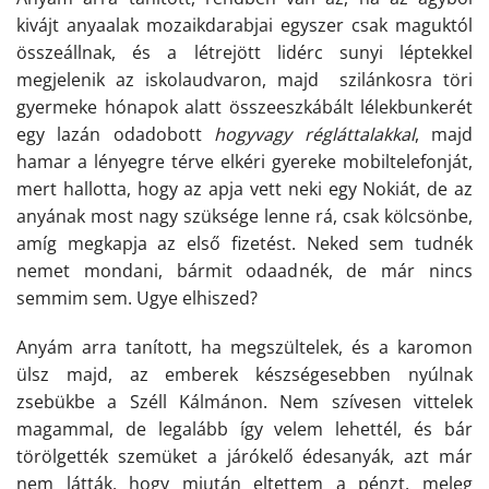
kivájt anyaalak mozaikdarabjai egyszer csak maguktól
összeállnak, és a létrejött lidérc sunyi léptekkel
megjelenik az iskolaudvaron, majd
szilánkosra töri
gyermeke hónapok alatt összeeszkábált lélekbunkerét
egy lazán odadobott
hogyvagy régláttalakkal
, majd
hamar a lényegre térve elkéri gyereke mobiltelefonját,
mert hallotta, hogy az apja vett neki egy Nokiát, de az
anyának most nagy szüksége lenne rá, csak kölcsönbe,
amíg megkapja az első fizetést. Neked sem tudnék
nemet mondani, bármit odaadnék, de már nincs
semmim sem. Ugye elhiszed?
Anyám arra tanított, ha megszültelek, és a karomon
ülsz majd, az emberek készségesebben nyúlnak
zsebükbe a Széll Kálmánon. Nem szívesen vittelek
magammal, de legalább így velem lehettél, és bár
törölgették szemüket a járókelő édesanyák, azt már
nem látták, hogy miután eltettem a pénzt, meleg