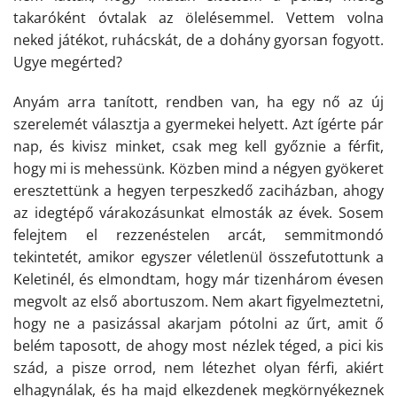
takaróként óvtalak az ölelésemmel. Vettem volna
neked játékot, ruhácskát, de a dohány gyorsan fogyott.
Ugye megérted?
Anyám arra tanított, rendben van, ha egy nő az új
szerelemét választja a gyermekei helyett. Azt ígérte pár
nap, és kivisz minket, csak meg kell győznie a férfit,
hogy mi is mehessünk. Közben mind a négyen gyökeret
eresztettünk a hegyen terpeszkedő zaciházban, ahogy
az idegtépő várakozásunkat elmosták az évek. Sosem
felejtem el rezzenéstelen arcát, semmitmondó
tekintetét, amikor egyszer véletlenül összefutottunk a
Keletinél, és elmondtam, hogy már tizenhárom évesen
megvolt az első abortuszom. Nem akart figyelmeztetni,
hogy ne a pasizással akarjam pótolni az űrt, amit ő
belém taposott, de ahogy most nézlek téged, a pici kis
szád, a pisze orrod, nem létezhet olyan férfi, akiért
elhagynálak, és ha majd elkezdenek megkörnyékeznek