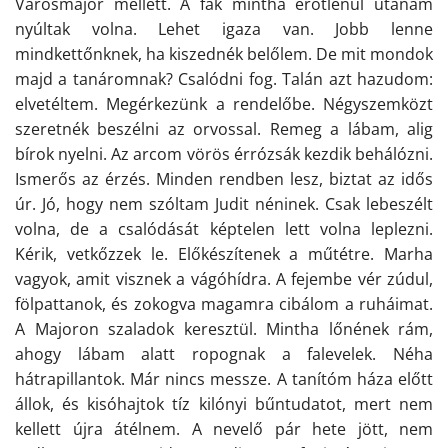
Városmajor mellett. A fák mintha erőtlenül utánam
nyúltak volna. Lehet igaza van. Jobb lenne
mindkettőnknek, ha kiszednék belőlem. De mit mondok
majd a tanáromnak? Csalódni fog. Talán azt hazudom:
elvetéltem. Megérkezünk a rendelőbe. Négyszemközt
szeretnék beszélni az orvossal. Remeg a lábam, alig
bírok nyelni. Az arcom vörös érrózsák kezdik behálózni.
Ismerős az érzés. Minden rendben lesz, biztat az idős
úr. Jó, hogy nem szóltam Judit néninek. Csak lebeszélt
volna, de a csalódását képtelen lett volna leplezni.
Kérik, vetkőzzek le. Előkészítenek a műtétre. Marha
vagyok, amit visznek a vágóhídra. A fejembe vér zúdul,
fölpattanok, és zokogva magamra cibálom a ruháimat.
A Majoron szaladok keresztül. Mintha lőnének rám,
ahogy lábam alatt ropognak a falevelek. Néha
hátrapillantok. Már nincs messze. A tanítóm háza előtt
állok, és kisóhajtok tíz kilónyi bűntudatot, mert nem
kellett újra átélnem. A nevelő pár hete jött, nem