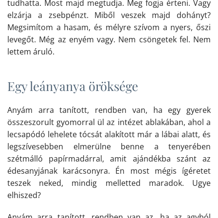
tudhatta. Most majd megtudja. Meg fogja érteni. Vagy
elzárja a zsebpénzt. Miből veszek majd dohányt?
Megsimítom a hasam, és mélyre szívom a nyers, őszi
levegőt. Még az enyém vagy. Nem csöngetek fel. Nem
lettem áruló.
Egy leányanya öröksége
Anyám arra tanított, rendben van, ha egy gyerek
összeszorult gyomorral ül az intézet ablakában, ahol a
lecsapódó lehelete tócsát alakított már a lábai alatt, és
legszívesebben elmerülne benne a tenyerében
szétmálló papírmadárral, amit ajándékba szánt az
édesanyjának karácsonyra. Én most mégis ígéretet
teszek neked, mindig melletted maradok. Ugye
elhiszed?
Anyám arra tanított, rendben van az, ha az agyból